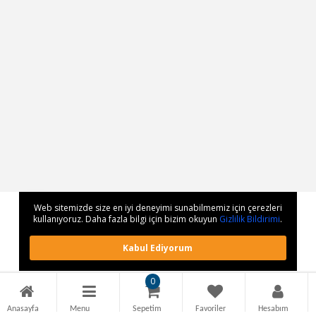
Web sitemizde size en iyi deneyimi sunabilmemiz için çerezleri
kullanıyoruz. Daha fazla bilgi için bizim okuyun
Gizlilik Bildirimi
.
Kabul Ediyorum
0
Anasayfa
Menu
Sepetim
Favoriler
Hesabım