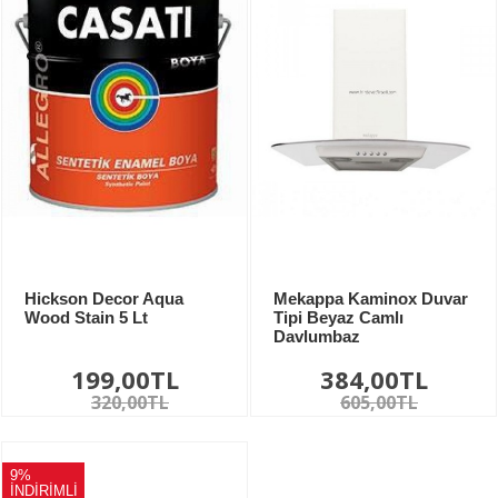
Hickson Decor Aqua
Mekappa Kaminox Duvar
Wood Stain 5 Lt
Tipi Beyaz Camlı
Davlumbaz
199,00TL
384,00TL
320,00TL
605,00TL
9%
İNDİRİMLİ