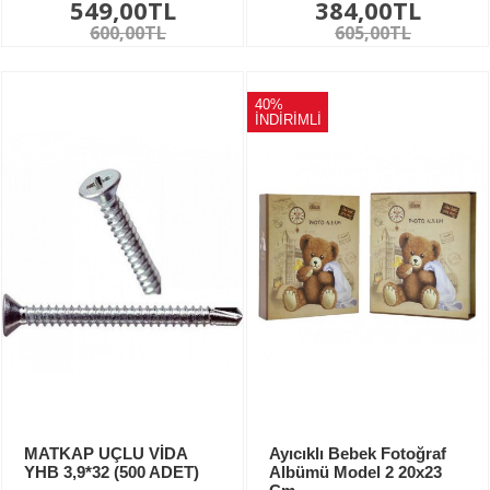
549,00TL
384,00TL
600,00TL
605,00TL
40%
İNDİRİMLİ
MATKAP UÇLU VİDA
Ayıcıklı Bebek Fotoğraf
YHB 3,9*32 (500 ADET)
Albümü Model 2 20x23