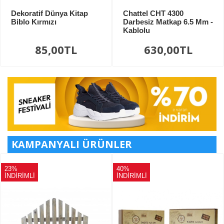
Dekoratif Dünya Kitap
Chattel CHT 4300
Biblo Kırmızı
Darbesiz Matkap 6.5 Mm -
Kablolu
85,00TL
630,00TL
KAMPANYALI ÜRÜNLER
23%
40%
İNDİRİMLİ
İNDİRİMLİ