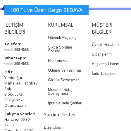
100 TL ve Üzeri Kargo BEDAVA
İLETİŞİM
KURUMSAL
MÜŞTERİ
BİLGİLERİ
BİLGİLERİ
Güvenli Alışveriş
Telefon:
Üyelik Hesabım
Sıkça Sorulan
0553 088 4509
Sorular
Siparişlerim
WhatsApp:
Hakkımızda
0553 088 4509
Alışveriş Listem
Ödeme ve Teslimat
Ofis:
İade Taleplerim
Yenidoğan
Gizlilik Sözleşmesi
Mahallesi Fatihbey
Sok.
Mesafeli Satış
Sözleşmesi
Block:55/3
Eskişehir /
İptal ve İade Şartları
Odunpazarı
Çalışma Saatleri:
Yardım Destek
Hafta içi: 09.30 -
17.30
Bize Ulaşın
Cumartesi: 09.30 -