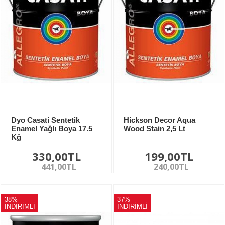
Dyo Casati Sentetik
Hickson Decor Aqua
Enamel Yağlı Boya 17.5
Wood Stain 2,5 Lt
Kğ
330,00TL
199,00TL
441,00TL
240,00TL
38%
37%
İNDİRİMLİ
İNDİRİMLİ