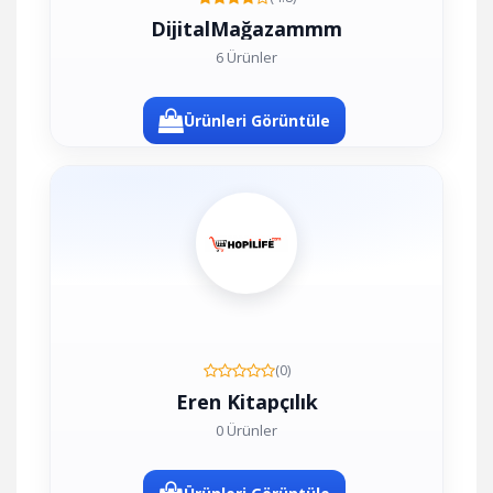
DijitalMağazammm
6 Ürünler
Ürünleri Görüntüle
(0)
Eren Kitapçılık
0 Ürünler