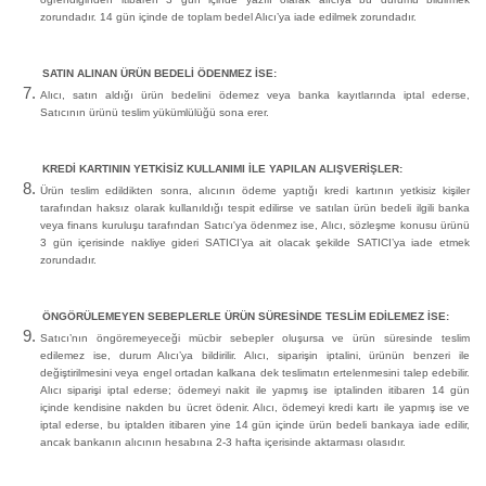
zorundadır. 14 gün içinde de toplam bedel Alıcı’ya iade edilmek zorundadır.
SATIN ALINAN ÜRÜN BEDELİ ÖDENMEZ İSE:
Alıcı, satın aldığı ürün bedelini ödemez veya banka kayıtlarında iptal ederse,
Satıcının ürünü teslim yükümlülüğü sona erer.
KREDİ KARTININ YETKİSİZ KULLANIMI İLE YAPILAN ALIŞVERİŞLER:
Ürün teslim edildikten sonra, alıcının ödeme yaptığı kredi kartının yetkisiz kişiler
tarafından haksız olarak kullanıldığı tespit edilirse ve satılan ürün bedeli ilgili banka
veya finans kuruluşu tarafından Satıcı'ya ödenmez ise, Alıcı, sözleşme konusu ürünü
3 gün içerisinde nakliye gideri SATICI’ya ait olacak şekilde SATICI’ya iade etmek
zorundadır.
ÖNGÖRÜLEMEYEN SEBEPLERLE ÜRÜN SÜRESİNDE TESLİM EDİLEMEZ İSE:
Satıcı’nın öngöremeyeceği mücbir sebepler oluşursa ve ürün süresinde teslim
edilemez ise, durum Alıcı’ya bildirilir. Alıcı, siparişin iptalini, ürünün benzeri ile
değiştirilmesini veya engel ortadan kalkana dek teslimatın ertelenmesini talep edebilir.
Alıcı siparişi iptal ederse; ödemeyi nakit ile yapmış ise iptalinden itibaren 14 gün
içinde kendisine nakden bu ücret ödenir. Alıcı, ödemeyi kredi kartı ile yapmış ise ve
iptal ederse, bu iptalden itibaren yine 14 gün içinde ürün bedeli bankaya iade edilir,
ancak bankanın alıcının hesabına 2-3 hafta içerisinde aktarması olasıdır.