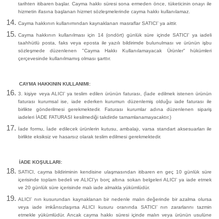
tarihten itibaren başlar. Cayma hakkı süresi sona ermeden önce, tüketicinin onayı ile
hizmetin ifasına başlanan hizmet sözleşmelerinde cayma hakkı kullanılamaz.
Cayma hakkının kullanımından kaynaklanan masraflar SATICI’ ya aittir.
Cayma hakkının kullanılması için 14 (ondört) günlük süre içinde SATICI' ya iadeli
taahhütlü posta, faks veya eposta ile yazılı bildirimde bulunulması ve ürünün işbu
sözleşmede düzenlenen "Cayma Hakkı Kullanılamayacak Ürünler" hükümleri
çerçevesinde kullanılmamış olması şarttır.
CAYMA HAKKININ KULLANIMI:
3. kişiye veya ALICI’ ya teslim edilen ürünün faturası, (İade edilmek istenen ürünün
faturası kurumsal ise, iade ederken kurumun düzenlemiş olduğu iade faturası ile
birlikte gönderilmesi gerekmektedir. Faturası kurumlar adına düzenlenen sipariş
iadeleri İADE FATURASI kesilmediği takdirde tamamlanamayacaktır.)
İade formu, İade edilecek ürünlerin kutusu, ambalajı, varsa standart aksesuarları ile
birlikte eksiksiz ve hasarsız olarak teslim edilmesi gerekmektedir.
İADE KOŞULLARI:
SATICI, cayma bildiriminin kendisine ulaşmasından itibaren en geç 10 günlük süre
içerisinde toplam bedeli ve ALICI’yı borç altına sokan belgeleri ALICI’ ya iade etmek
ve 20 günlük süre içerisinde malı iade almakla yükümlüdür.
ALICI’ nın kusurundan kaynaklanan bir nedenle malın değerinde bir azalma olursa
veya iade imkânsızlaşırsa ALICI kusuru oranında SATICI’ nın zararlarını tazmin
etmekle yükümlüdür. Ancak cayma hakkı süresi içinde malın veya ürünün usulüne