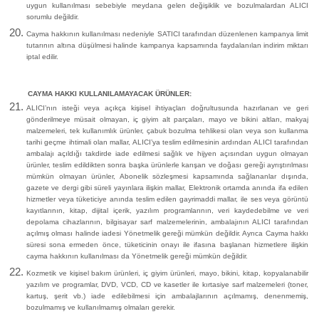
uygun kullanılması sebebiyle meydana gelen değişiklik ve bozulmalardan ALICI
sorumlu değildir.
Cayma hakkının kullanılması nedeniyle SATICI tarafından düzenlenen kampanya limit
tutarının altına düşülmesi halinde kampanya kapsamında faydalanılan indirim miktarı
iptal edilir.
CAYMA HAKKI KULLANILAMAYACAK ÜRÜNLER:
ALICI’nın isteği veya açıkça kişisel ihtiyaçları doğrultusunda hazırlanan ve geri
gönderilmeye müsait olmayan, iç giyim alt parçaları, mayo ve bikini altları, makyaj
malzemeleri, tek kullanımlık ürünler, çabuk bozulma tehlikesi olan veya son kullanma
tarihi geçme ihtimali olan mallar, ALICI’ya teslim edilmesinin ardından ALICI tarafından
ambalajı açıldığı takdirde iade edilmesi sağlık ve hijyen açısından uygun olmayan
ürünler, teslim edildikten sonra başka ürünlerle karışan ve doğası gereği ayrıştırılması
mümkün olmayan ürünler, Abonelik sözleşmesi kapsamında sağlananlar dışında,
gazete ve dergi gibi süreli yayınlara ilişkin mallar, Elektronik ortamda anında ifa edilen
hizmetler veya tüketiciye anında teslim edilen gayrimaddi mallar, ile ses veya görüntü
kayıtlarının, kitap, dijital içerik, yazılım programlarının, veri kaydedebilme ve veri
depolama cihazlarının, bilgisayar sarf malzemelerinin, ambalajının ALICI tarafından
açılmış olması halinde iadesi Yönetmelik gereği mümkün değildir. Ayrıca Cayma hakkı
süresi sona ermeden önce, tüketicinin onayı ile ifasına başlanan hizmetlere ilişkin
cayma hakkının kullanılması da Yönetmelik gereği mümkün değildir.
Kozmetik ve kişisel bakım ürünleri, iç giyim ürünleri, mayo, bikini, kitap, kopyalanabilir
yazılım ve programlar, DVD, VCD, CD ve kasetler ile kırtasiye sarf malzemeleri (toner,
kartuş, şerit vb.) iade edilebilmesi için ambalajlarının açılmamış, denenmemiş,
bozulmamış ve kullanılmamış olmaları gerekir.