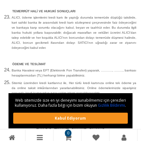
TEMERRÜT HALİ VE HUKUKİ SONUÇLARI
ALICI, ödeme işlemlerini kredi kartı ile yaptığı durumda temerrüde düştüğü takdirde,
kart sahibi banka ile arasındaki kredi kartı sözleşmesi çerçevesinde faiz ödeyeceğini
ve bankaya karşı sorumlu olacağını kabul, beyan ve taahhüt eder. Bu durumda ilgili
banka hukuki yollara başvurabilir; doğacak masrafları ve vekâlet ücretini ALICI’dan
talep edebilir ve her koşulda ALICI’nın borcundan dolayı temerrüde düşmesi halinde,
ALICI, borcun gecikmeli ifasından dolayı SATICI’nın uğradığı zarar ve ziyanını
ödeyeceğini kabul eder.
ÖDEME VE TESLİMAT
Banka Havalesi veya EFT (Elektronik Fon Transferi) yaparak, ............, ........., bankası
hesaplarımızdan (TL) herhangi birine yapabilirsiniz.
Sitemiz üzerinden kredi kartlarınız ile, Her türlü kredi kartınıza online tek ödeme ya
da online taksit imkânlarından yararlanabilirsiniz. Online ödemelerinizde siparişiniz
sonunda kredi kartınızdan tutar çekim işlemi gerçekleşecektir.
Web sitemizde size en iyi deneyimi sunabilmemiz için çerezleri
kullanıyoruz. Daha fazla bilgi için bizim okuyun
Gizlilik Bildirimi
.
Kabul Ediyorum
0