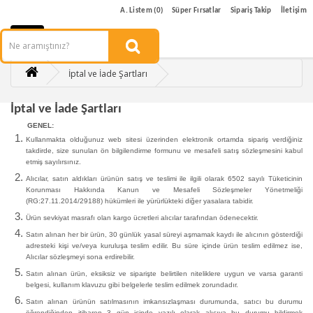
A. Listem (0)
Süper Fırsatlar
Sipariş Takip
İletişim
İptal ve İade Şartları
İptal ve İade Şartları
GENEL:
Kullanmakta olduğunuz web sitesi üzerinden elektronik ortamda sipariş verdiğiniz
takdirde, size sunulan ön bilgilendirme formunu ve mesafeli satış sözleşmesini kabul
etmiş sayılırsınız.
Alıcılar, satın aldıkları ürünün satış ve teslimi ile ilgili olarak 6502 sayılı Tüketicinin
Korunması Hakkında Kanun ve Mesafeli Sözleşmeler Yönetmeliği
(RG:27.11.2014/29188) hükümleri ile yürürlükteki diğer yasalara tabidir.
Ürün sevkiyat masrafı olan kargo ücretleri alıcılar tarafından ödenecektir.
Satın alınan her bir ürün, 30 günlük yasal süreyi aşmamak kaydı ile alıcının gösterdiği
adresteki kişi ve/veya kuruluşa teslim edilir. Bu süre içinde ürün teslim edilmez ise,
Alıcılar sözleşmeyi sona erdirebilir.
Satın alınan ürün, eksiksiz ve siparişte belirtilen niteliklere uygun ve varsa garanti
belgesi, kullanım klavuzu gibi belgelerle teslim edilmek zorundadır.
Satın alınan ürünün satılmasının imkansızlaşması durumunda, satıcı bu durumu
öğrendiğinden itibaren 3 gün içinde yazılı olarak alıcıya bu durumu bildirmek