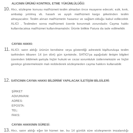
ALICININ ÜRÜNÜ KONTROL ETME YÜKÜMLÜLÜĞÜ:
Alıcı, sözleşme konusu mal/hizmeti teslim almadan önce muayene edecek; ezik, kırık,
ambalajı yırtılmış vb. hasarlı ve ayıplı mal/hizmeti kargo şirketinden teslim
almayacaktır. Teslim alınan mal/hizmetin hasarsız ve sağlam olduğu kabul edilecektir.
ALICI , Teslimden sonra mal/hizmeti özenle korunmak zorundadır. Cayma hakkı
kullanılacaksa mal/hizmet kullanılmamalıdır. Ürünle birlikte Fatura da iade edilmelidir.
CAYMA HAKKI:
ALICI; satın aldığı ürünün kendisine veya gösterdiği adresteki kişi/kuruluşa teslim
tarihinden itibaren 14 (on dört) gün içerisinde, SATICI’ya aşağıdaki iletişim bilgileri
üzerinden bildirmek şartıyla hiçbir hukuki ve cezai sorumluluk üstlenmeksizin ve hiçbir
gerekçe göstermeksizin malı reddederek sözleşmeden cayma hakkını kullanabilir.
SATICININ CAYMA HAKKI BİLDİRİMİ YAPILACAK İLETİŞİM BİLGİLERİ:
ŞİRKET
ADI/UNVANI:
ADRES:
EPOSTA:
TEL:
FAKS:
CAYMA HAKKININ SÜRESİ:
Alıcı, satın aldığı eğer bir hizmet ise, bu 14 günlük süre sözleşmenin imzalandığı