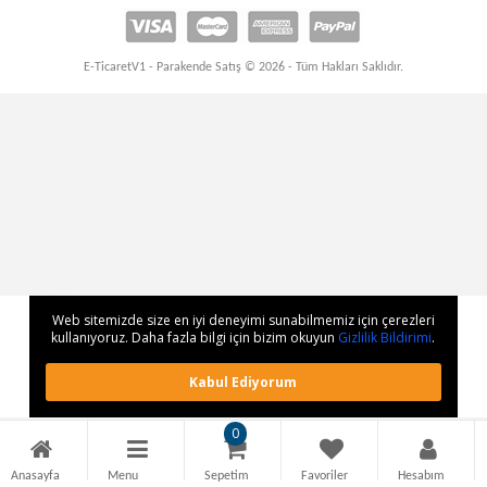
E-TicaretV1 - Parakende Satış © 2026 - Tüm Hakları Saklıdır.
Web sitemizde size en iyi deneyimi sunabilmemiz için çerezleri
kullanıyoruz. Daha fazla bilgi için bizim okuyun
Gizlilik Bildirimi
.
Kabul Ediyorum
0
Anasayfa
Menu
Sepetim
Favoriler
Hesabım