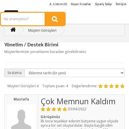
A. Listem (0)
Süper Fırsatlar
Sipariş Takip
İletişim
Müşteri Görüşleri
Yönetim / Destek Birimi
Müşterilermizin yorumlarını buradan görebilirsiniz
Sıralama
Müşteri Görüşleri 4
Toplam puan: 4
Değerlendirme:
Çok Memnun Kaldım
Mustafa
03/04/2022
Görüşünüz
İlk önce teşekkür ederim bütçeme uygun olçüde
ayrıca bir set oluşturdular. Başta kaygılı idim