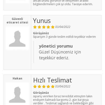
ancak ürünü görünce ve iletişimleri aralıklı
bilgilendirmeleri çok iyi oldu. Tavsiye ederim.
Yunus
Güvenli
eticaret sitesi
03/04/2022
Görüşünüz
Siparişim 3 günde teslim edildi teşekkür ederim
yönetici yorumu
Güzel Düşünceniz için
teşekkür ederiz.
Hızlı Teslimat
Hakan
03/04/2022
Görüşünüz
sipariş verirken biraz tereddüt etmiştim lakin
endişem kalmadı kargomu 2. gün kargoya
verdiler . Teslimat sağlandı ve beklediğim gibi