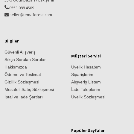
55/5 Odunpazarı / Eskişehir
0553 088 4509
seller@temaforest.com
Bilgiler
Güvenli Alışveriş
Müşteri Servisi
Sıkça Sorulan Sorular
Hakkımızda
Üyelik Hesabım
Ödeme ve Teslimat
Siparişlerim
Gizlilik Sözleşmesi
Alışveriş Listem
Mesafeli Satış Sözleşmesi
İade Taleplerim
İptal ve İade Şartları
Üyelik Sözleşmesi
Popüler Sayfalar