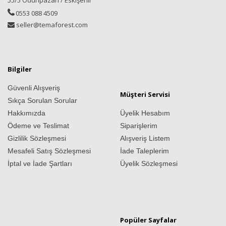
55/5 Odunpazarı / Eskişehir
0553 088 4509
seller@temaforest.com
Bilgiler
Güvenli Alışveriş
Müşteri Servisi
Sıkça Sorulan Sorular
Hakkımızda
Üyelik Hesabım
Ödeme ve Teslimat
Siparişlerim
Gizlilik Sözleşmesi
Alışveriş Listem
Mesafeli Satış Sözleşmesi
İade Taleplerim
İptal ve İade Şartları
Üyelik Sözleşmesi
Popüler Sayfalar