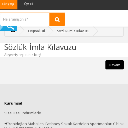
Giriş Yap
Üye Ol
Orijinal Dil
Sözlük-İmla Kılavuzu
Sözlük-İmla Kılavuzu
Alışveriş sepetiniz boş!
Devam
Kurumsal
Size Özel İndirimlerle
Yenidoğan Mahallesi Fatihbey Sokak Kardelen Apartmanları C blok