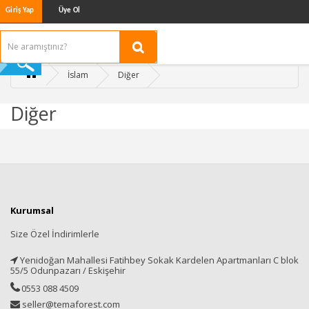
Giriş Yap
Üye Ol
İslam
Diğer
Diğer
Kurumsal
Size Özel İndirimlerle
Yenidoğan Mahallesi Fatihbey Sokak Kardelen Apartmanları C blok
55/5 Odunpazarı / Eskişehir
0553 088 4509
seller@temaforest.com