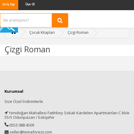
Giriş Yap
Üye Ol
Çocuk Kitapları
Çizgi Roman
Çizgi Roman
Kurumsal
Size Özel İndirimlerle
Yenidoğan Mahallesi Fatihbey Sokak Kardelen Apartmanları C blok
55/5 Odunpazarı / Eskişehir
0553 088 4509
seller@temaforest.com