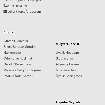
55/5 Odunpazarı / Eskişehir
0553 088 4509
seller@temaforest.com
Bilgiler
Güvenli Alışveriş
Müşteri Servisi
Sıkça Sorulan Sorular
Hakkımızda
Üyelik Hesabım
Ödeme ve Teslimat
Siparişlerim
Gizlilik Sözleşmesi
Alışveriş Listem
Mesafeli Satış Sözleşmesi
İade Taleplerim
İptal ve İade Şartları
Üyelik Sözleşmesi
Popüler Sayfalar