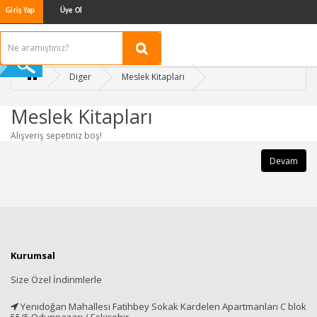
Giriş Yap
Üye Ol
Diger
Meslek Kitapları
Meslek Kitapları
Alışveriş sepetiniz boş!
Devam
Kurumsal
Size Özel İndirimlerle
Yenidoğan Mahallesi Fatihbey Sokak Kardelen Apartmanları C blok