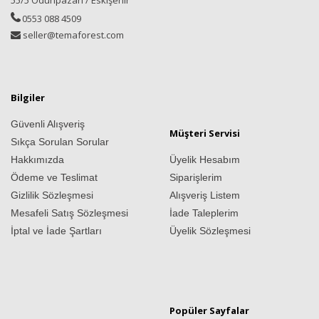
55/5 Odunpazarı / Eskişehir
0553 088 4509
seller@temaforest.com
Bilgiler
Güvenli Alışveriş
Müşteri Servisi
Sıkça Sorulan Sorular
Hakkımızda
Üyelik Hesabım
Ödeme ve Teslimat
Siparişlerim
Gizlilik Sözleşmesi
Alışveriş Listem
Mesafeli Satış Sözleşmesi
İade Taleplerim
İptal ve İade Şartları
Üyelik Sözleşmesi
Popüler Sayfalar