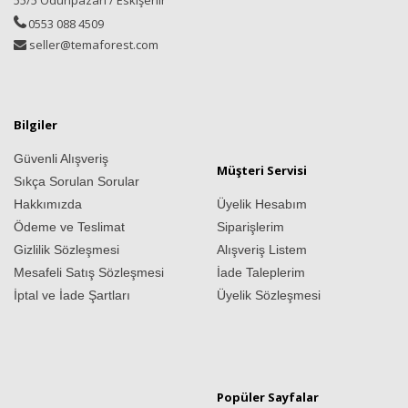
55/5 Odunpazarı / Eskişehir
0553 088 4509
seller@temaforest.com
Bilgiler
Güvenli Alışveriş
Müşteri Servisi
Sıkça Sorulan Sorular
Hakkımızda
Üyelik Hesabım
Ödeme ve Teslimat
Siparişlerim
Gizlilik Sözleşmesi
Alışveriş Listem
Mesafeli Satış Sözleşmesi
İade Taleplerim
İptal ve İade Şartları
Üyelik Sözleşmesi
Popüler Sayfalar