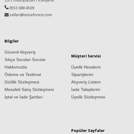
55/5 Odunpazarı / Eskişehir
0553 088 4509
seller@temaforest.com
Bilgiler
Güvenli Alışveriş
Müşteri Servisi
Sıkça Sorulan Sorular
Hakkımızda
Üyelik Hesabım
Ödeme ve Teslimat
Siparişlerim
Gizlilik Sözleşmesi
Alışveriş Listem
Mesafeli Satış Sözleşmesi
İade Taleplerim
İptal ve İade Şartları
Üyelik Sözleşmesi
Popüler Sayfalar