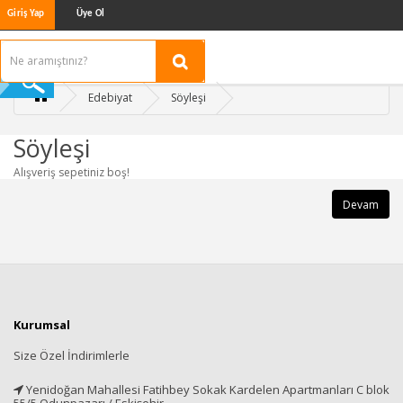
Giriş Yap
Üye Ol
Edebiyat
Söyleşi
Söyleşi
Alışveriş sepetiniz boş!
Devam
Kurumsal
Size Özel İndirimlerle
Yenidoğan Mahallesi Fatihbey Sokak Kardelen Apartmanları C blok