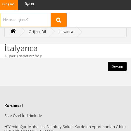
Giriş Yap
Üye Ol
Orijinal Dil
İtalyanca
İtalyanca
Alışveriş sepetiniz boş!
Devam
Kurumsal
Size Özel İndirimlerle
Yenidoğan Mahallesi Fatihbey Sokak Kardelen Apartmanları C blok