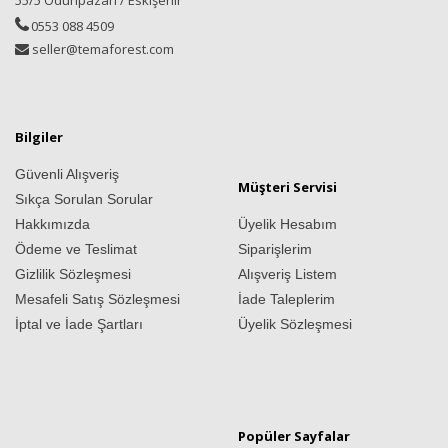
55/5 Odunpazarı / Eskişehir
0553 088 4509
seller@temaforest.com
Bilgiler
Güvenli Alışveriş
Müşteri Servisi
Sıkça Sorulan Sorular
Hakkımızda
Üyelik Hesabım
Ödeme ve Teslimat
Siparişlerim
Gizlilik Sözleşmesi
Alışveriş Listem
Mesafeli Satış Sözleşmesi
İade Taleplerim
İptal ve İade Şartları
Üyelik Sözleşmesi
Popüler Sayfalar