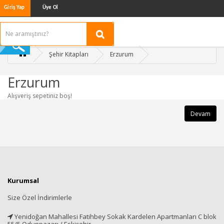
Giriş Yap
Üye Ol
Şehir Kitapları
Erzurum
Erzurum
Alışveriş sepetiniz boş!
Devam
Kurumsal
Size Özel İndirimlerle
Yenidoğan Mahallesi Fatihbey Sokak Kardelen Apartmanları C blok