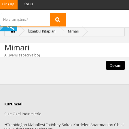
Giriş Yap
Üye Ol
İstanbul Kitapları
Mimari
Mimari
Alışveriş sepetiniz boş!
Devam
Kurumsal
Size Özel İndirimlerle
Yenidoğan Mahallesi Fatihbey Sokak Kardelen Apartmanları C blok