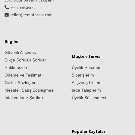
55/5 Odunpazarı / Eskişehir
0553 088 4509
seller@temaforest.com
Bilgiler
Güvenli Alışveriş
Müşteri Servisi
Sıkça Sorulan Sorular
Hakkımızda
Üyelik Hesabım
Ödeme ve Teslimat
Siparişlerim
Gizlilik Sözleşmesi
Alışveriş Listem
Mesafeli Satış Sözleşmesi
İade Taleplerim
İptal ve İade Şartları
Üyelik Sözleşmesi
Popüler Sayfalar