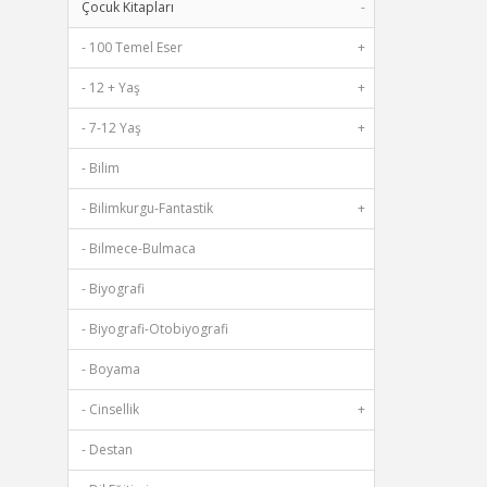
Çocuk Kitapları
-
- 100 Temel Eser
+
- 12 + Yaş
+
- 7-12 Yaş
+
- Bilim
- Bilimkurgu-Fantastik
+
- Bilmece-Bulmaca
- Biyografi
- Biyografi-Otobiyografi
- Boyama
- Cinsellik
+
- Destan