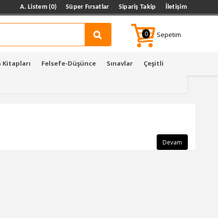
A. Listem (0)
Süper Fırsatlar
Sipariş Takip
İletişim
0
Sepetim
 Kitapları
Felsefe-Düşünce
Sınavlar
Çeşitli
Devam