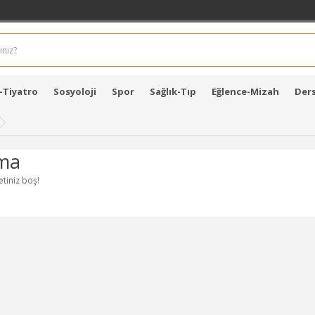
-Tiyatro
Sosyoloji
Spor
Sağlık-Tıp
Eğlence-Mizah
Ders
ma
etiniz boş!