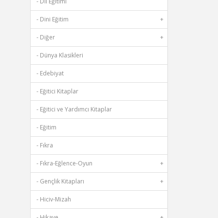
- Dil Eğitimi
- Dini Eğitim
+
- Diğer
+
- Dünya Klasikleri
- Edebiyat
- Eğitici Kitaplar
- Eğitici ve Yardımcı Kitaplar
- Eğitim
- Fıkra
- Fıkra-Eğlence-Oyun
+
- Gençlik Kitapları
+
- Hiciv-Mizah
- Hikaye
+