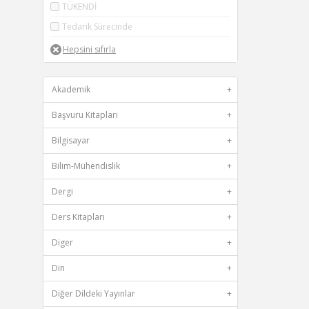
TÜKENDİ
Tedarik Sürecinde
Akademik
+
Başvuru Kitapları
+
Bilgisayar
+
Bilim-Mühendislik
+
Dergi
+
Ders Kitapları
+
Diger
+
Din
+
Diğer Dildeki Yayınlar
+