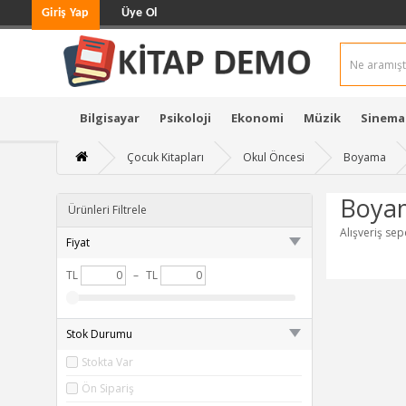
Giriş Yap
Üye Ol
Bilgisayar
Psikoloji
Ekonomi
Müzik
Sinema
Çocuk Kitapları
Okul Öncesi
Boyama
Boya
Ürünleri Filtrele
Alışveriş sep
Fiyat
TL
–
TL
Stok Durumu
Stokta Var
Ön Sipariş