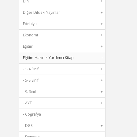
Din
+
Diğer Dildeki Yayınlar
+
Edebiyat
+
Ekonomi
+
Eğitim
+
Eğitim-Hazırlık-Yardımcı Kitap
-
- 1-4 Sınıf
+
- 5-8 Sınıf
+
- 9. Sınıf
+
- AYT
+
- Coğrafya
- DGS
+
- Deneme