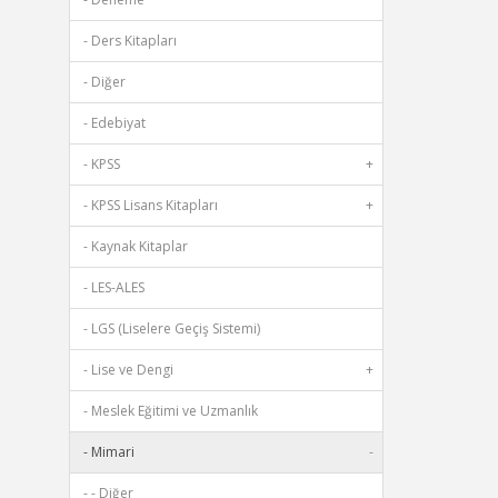
- Ders Kitapları
- Diğer
- Edebiyat
- KPSS
+
- KPSS Lisans Kitapları
+
- Kaynak Kitaplar
- LES-ALES
- LGS (Liselere Geçiş Sistemi)
- Lise ve Dengi
+
- Meslek Eğitimi ve Uzmanlık
- Mimari
-
- - Diğer