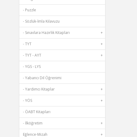
- Puzzle
- Sözlük-İmla Kılavuzu
- Sınavlara Hazırlık Kitapları
+
- TYT
+
- TYT - AYT
+
- YGS - LYS
- Yabancı Dil Öğrenimi
- Yardımcı Kitaplar
+
- YÖS
+
- ÖABT Kitapları
- İlköğretim
+
Eğlence-Mizah
+