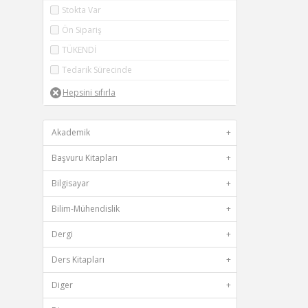
Stokta Var
Ön Sipariş
TÜKENDİ
Tedarik Sürecinde
Akademik
+
Başvuru Kitapları
+
Bilgisayar
+
Bilim-Mühendislik
+
Dergi
+
Ders Kitapları
+
Diger
+