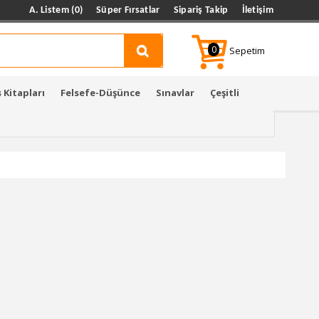
A. Listem (0)
Süper Fırsatlar
Sipariş Takip
İletişim
0
Sepetim
 Kitapları
Felsefe-Düşünce
Sınavlar
Çeşitli