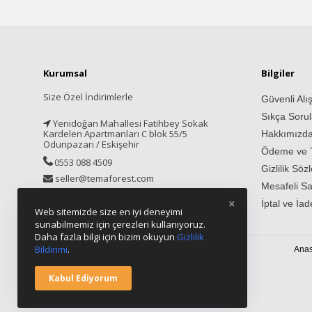
Kurumsal
Bilgiler
Size Özel İndirimlerle
Güvenli Alış
Sıkça Sorul
Yenidoğan Mahallesi Fatihbey Sokak
Kardelen Apartmanları C blok 55/5
Hakkımızd
Odunpazarı / Eskişehir
Ödeme ve T
0553 088 4509
Gizlilik Söz
seller@temaforest.com
Mesafeli Sa
×
İptal ve İad
Web sitemizde size en iyi deneyimi
sunabilmemiz için çerezleri kullanıyoruz.
Daha fazla bilgi için bizim okuyun
Gizlilik
Bildirimi
.
Anas
Kabul Ediyorum