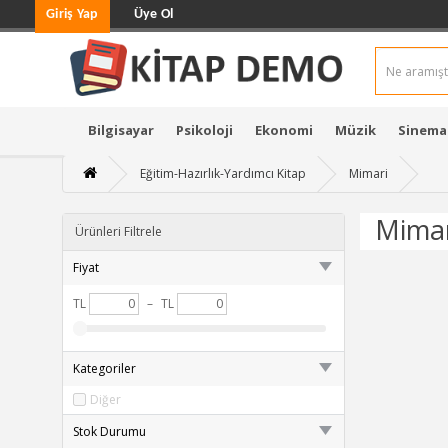
Giriş Yap
Üye Ol
Bilgisayar
Psikoloji
Ekonomi
Müzik
Sinema
Eğitim-Hazırlık-Yardımcı Kitap
Mimari
Mimar
Ürünleri Filtrele
Fiyat
TL
–
TL
Kategoriler
Diğer
Stok Durumu