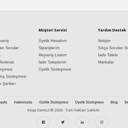
Müşteri Servisi
Yardım Destek
veriş
Üyelik Hesabım
İletişim
an Sorular
Siparişlerim
Sıkça Sorulan S
a
Alışveriş Listem
İade Talebi
eslimat
İade Taleplerim
Markalar
leşmesi
Üyelik Sözleşmesi
tış Sözleşmesi
e Şartları
ayfa
Hakkımızda
Gizlilik Sözleşmesi
Üyelik Sözleşmesi
Blog
İl
Kitap Demo2 © 2026 - Tüm Hakları Saklıdır.